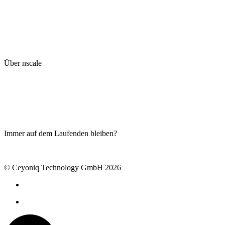
Kontakt
Impressum
Datenschutzhinweise
Hinweisgeberschutzsystem
AGB
Kyocera global website
Über nscale
Live-Demo
Blog
Produkte
Ceyoniq Academy
Serviceportal
Immer auf dem Laufenden bleiben?
Newsletter abonnieren
© Ceyoniq Technology GmbH 2026