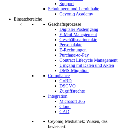
Support
Schulungen und Lerninhalte
Ceyoniq Academy
Einsatzbereiche
Geschäftsprozesse
Digitaler Posteingang
E-Mail-Management
Geschäftspartnerakte
Personalakte
E-Rechnungen
Purchase-to-Pay
Contract Lifecycle Management
Umgang mit Daten und Akten
DMS-Migration
Compliance
GoBD
DSGVO
Zugriffsrechte
Integration
Microsoft 365
Cloud
CAD
Ceyoniq-Mediathek: Wissen, das
begeistert!