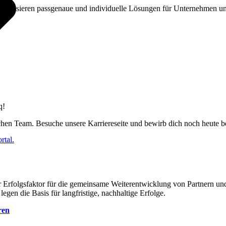
realisieren passgenaue und individuelle Lösungen für Unternehmen un
q!
chen Team. Besuche unsere Karriereseite und bewirb dich noch heute b
rtal.
er Erfolgsfaktor für die gemeinsame Weiterentwicklung von Partnern u
egen die Basis für langfristige, nachhaltige Erfolge.
ren