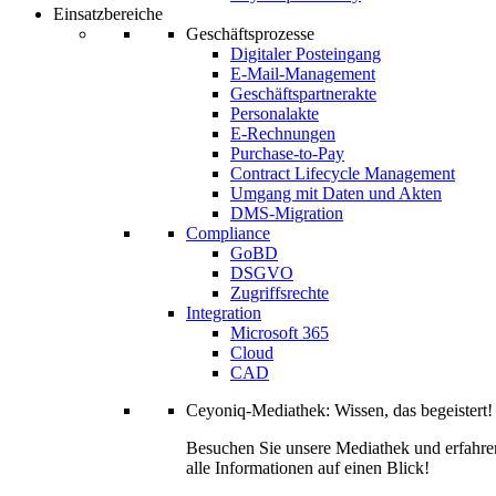
Einsatzbereiche
Geschäftsprozesse
Digitaler Posteingang
E-Mail-Management
Geschäftspartnerakte
Personalakte
E-Rechnungen
Purchase-to-Pay
Contract Lifecycle Management
Umgang mit Daten und Akten
DMS-Migration
Compliance
GoBD
DSGVO
Zugriffsrechte
Integration
Microsoft 365
Cloud
CAD
Ceyoniq-Mediathek: Wissen, das begeistert!
Besuchen Sie unsere Mediathek und erfahren
alle Informationen auf einen Blick!