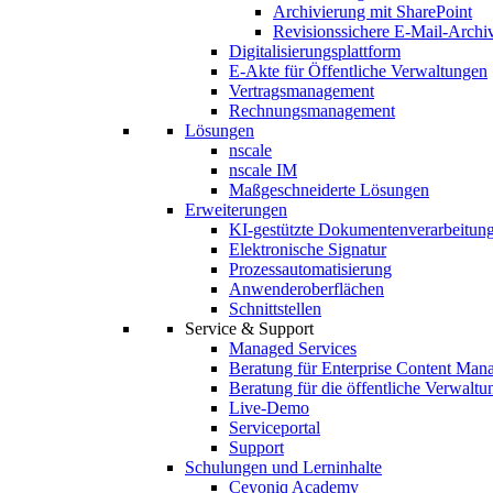
Archivierung mit SharePoint
Revisionssichere E-Mail-Archi
Digitalisierungsplattform
E-Akte für Öffentliche Verwaltungen
Vertragsmanagement
Rechnungsmanagement
Lösungen
nscale
nscale IM
Maßgeschneiderte Lösungen
Erweiterungen
KI-gestützte Dokumentenverarbeitun
Elektronische Signatur
Prozessautomatisierung
Anwenderoberflächen
Schnittstellen
Service & Support
Managed Services
Beratung für Enterprise Content Man
Beratung für die öffentliche Verwaltu
Live-Demo
Serviceportal
Support
Schulungen und Lerninhalte
Ceyoniq Academy