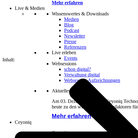
Mehr erfahren
Live & Medien
Wissenswertes & Downloads
Medien
Blog
Podcast
Newsletter
Presse
Referenzen
Live erleben
Events
Inhalt:
Websessions
schon digital?
Verwaltung digital
Websession Aufzeichnungen
Aktuelles Webinar
Am 03. Dezember 2026 ist Ceyoniq Technolog
heute zu den wichtigsten Erfolgsfaktoren für
Mehr erfahren
Ceyoniq
Ceyoniq