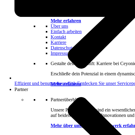
Gemeinsam entwickeln wir starke Ideen und 
bedeuten.
Mehr erfahren
Über uns
Einfach arbeiten
Kontakt
Karriere
Datenschutzerklärung
Impressum
Gestalte deine Zukunft: Karriere bei Ceyoni
Erschließe dein Potenzial in einem dynamis
Effizient und benutzerfreundlich:Entdecken Sie unser Servicepo
Mehr erfahren
Partner
Partnerüberblick
Unsere Partnerschaften sind ein wesentlich
auf beiden Seiten, fördern Innovationen und l
Mehr über unser Partnernetzwerk erfah