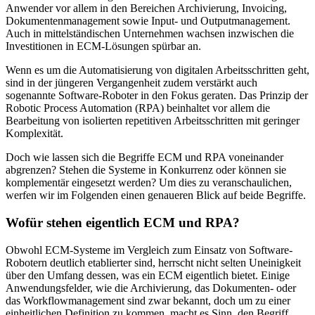
Anwender vor allem in den Bereichen Archivierung, Invoicing,
Dokumentenmanagement sowie Input- und Outputmanagement.
Auch in mittelständischen Unternehmen wachsen inzwischen die
Investitionen in ECM-Lösungen spürbar an.
Wenn es um die Automatisierung von digitalen Arbeitsschritten geht,
sind in der jüngeren Vergangenheit zudem verstärkt auch
sogenannte Software-Roboter in den Fokus geraten. Das Prinzip der
Robotic Process Automation (RPA) beinhaltet vor allem die
Bearbeitung von isolierten repetitiven Arbeitsschritten mit geringer
Komplexität.
Doch wie lassen sich die Begriffe ECM und RPA voneinander
abgrenzen? Stehen die Systeme in Konkurrenz oder können sie
komplementär eingesetzt werden? Um dies zu veranschaulichen,
werfen wir im Folgenden einen genaueren Blick auf beide Begriffe.
Wofür stehen eigentlich ECM und RPA?
Obwohl ECM-Systeme im Vergleich zum Einsatz von Software-
Robotern deutlich etablierter sind, herrscht nicht selten Uneinigkeit
über den Umfang dessen, was ein ECM eigentlich bietet. Einige
Anwendungsfelder, wie die Archivierung, das Dokumenten- oder
das Workflowmanagement sind zwar bekannt, doch um zu einer
einheitlichen Definition zu kommen, macht es Sinn, den Begriff