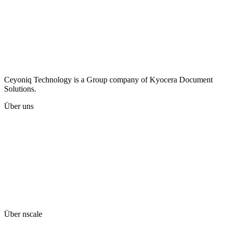
Ceyoniq Technology is a Group company of Kyocera Document
Solutions.
Über uns
Karriere
Unternehmen
Presse
Kontakt
Impressum
Datenschutzhinweise
Hinweisgeberschutzsystem
AGB
Kyocera global website
Über nscale