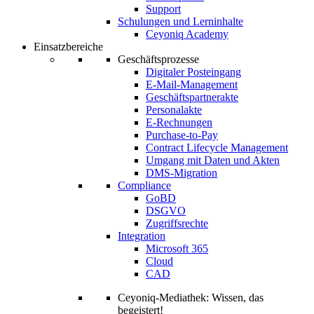
Support
Schulungen und Lerninhalte
Ceyoniq Academy
Einsatzbereiche
Geschäftsprozesse
Digitaler Posteingang
E-Mail-Management
Geschäftspartnerakte
Personalakte
E-Rechnungen
Purchase-to-Pay
Contract Lifecycle Management
Umgang mit Daten und Akten
DMS-Migration
Compliance
GoBD
DSGVO
Zugriffsrechte
Integration
Microsoft 365
Cloud
CAD
Ceyoniq-Mediathek: Wissen, das
begeistert!