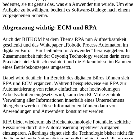
bedeutet, sie tut genau das, was ein Anwender tun würde. Um eine
Aufgabe zu bewältigen, bedient es Software-Dialoge nach einem
vorgegebenen Schema.
Abgrenzung wichtig: ECM und RPA
Auch der BITKOM hat dem Thema RPA nun Aufmerksamkeit
geschenkt und das Whitepaper „Robotic Process Automation im
digitalen Büro – Ein Leitfaden für Anwender“ herausgegeben. In
Zusammenarbeit mit der Ceyoniq Technology werden darin erste
Praxisbeispiele kritisch evaluiert und die Erkenntnisse im Rahmen
eines Betriebskonzeptes umgesetzt.
Dabei wird deutlich: Im Bereich des digitalen Büros können sich
RPA und ECM ergänzen. Während beispielsweise ein RPA zur
Automatisierung von relativ einfachen, aber hochvolumigen
Arbeitsschritten eingesetzt wird, kann dem ECM die zentrale
Verwaltung aller Informationen innerhalb eines Unternehmens
übergeben werden. Diese Informationen können dann von
Anwendungen und Anwendern konsumiert werden.
RPA bietet wiederum als Brückentechnologie Potentiale, zeitliche
Ressourcen durch die Automatisierung repetitiver Aufgaben
einzusparen. Allerdings eignet sich die Technologie bisher nicht für
die tiefergehende Automatisierung vollständiger Geschäftsprozesse.