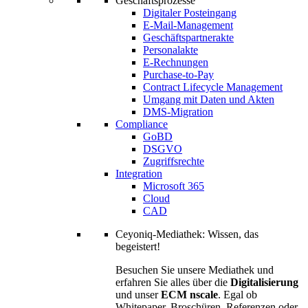
Geschäftsprozesse
Digitaler Posteingang
E-Mail-Management
Geschäftspartnerakte
Personalakte
E-Rechnungen
Purchase-to-Pay
Contract Lifecycle Management
Umgang mit Daten und Akten
DMS-Migration
Compliance
GoBD
DSGVO
Zugriffsrechte
Integration
Microsoft 365
Cloud
CAD
Ceyoniq-Mediathek: Wissen, das
begeistert!
Besuchen Sie unsere Mediathek und
erfahren Sie alles über die
Digitalisierung
und unser
ECM nscale
. Egal ob
Whitepaper, Broschüren, Referenzen oder