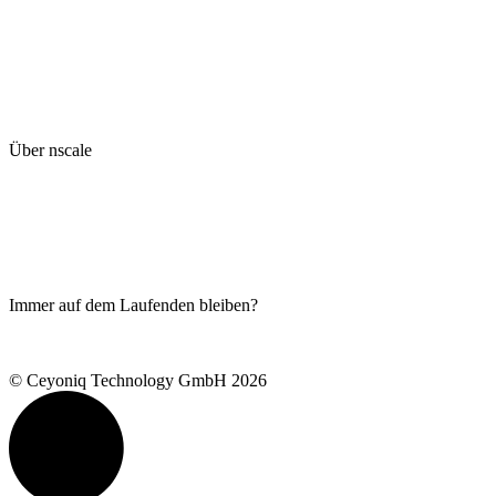
Kontakt
Impressum
Datenschutzhinweise
Hinweisgeberschutzsystem
AGB
Kyocera global website
Über nscale
Live-Demo
Blog
Produkte
Ceyoniq Academy
Serviceportal
Immer auf dem Laufenden bleiben?
Newsletter abonnieren
© Ceyoniq Technology GmbH 2026