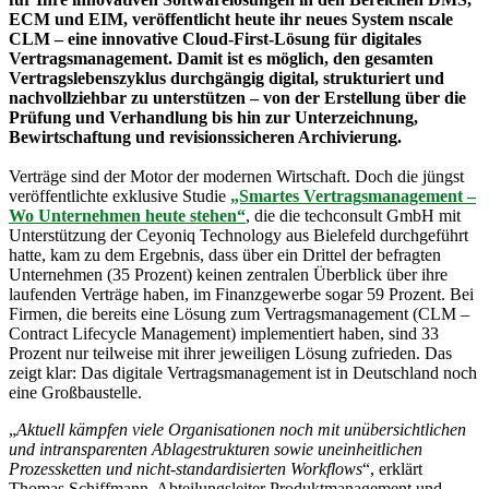
ECM und EIM, veröffentlicht heute ihr neues System nscale
CLM – eine innovative Cloud-First-Lösung für digitales
Vertragsmanagement. Damit ist es möglich, den gesamten
Vertragslebenszyklus durchgängig digital, strukturiert und
nachvollziehbar zu unterstützen – von der Erstellung über die
Prüfung und Verhandlung bis hin zur Unterzeichnung,
Bewirtschaftung und revisionssicheren Archivierung.
Verträge sind der Motor der modernen Wirtschaft. Doch die jüngst
veröffentlichte exklusive Studie
„Smartes Vertragsmanagement –
Wo Unternehmen heute stehen“
, die die techconsult GmbH mit
Unterstützung der Ceyoniq Technology aus Bielefeld durchgeführt
hatte, kam zu dem Ergebnis, dass über ein Drittel der befragten
Unternehmen (35 Prozent) keinen zentralen Überblick über ihre
laufenden Verträge haben, im Finanzgewerbe sogar 59 Prozent. Bei
Firmen, die bereits eine Lösung zum Vertragsmanagement (CLM –
Contract Lifecycle Management) implementiert haben, sind 33
Prozent nur teilweise mit ihrer jeweiligen Lösung zufrieden. Das
zeigt klar: Das digitale Vertragsmanagement ist in Deutschland noch
eine Großbaustelle.
„
Aktuell kämpfen viele Organisationen noch mit unübersichtlichen
und intransparenten Ablagestrukturen sowie uneinheitlichen
Prozessketten und nicht-standardisierten Workflows
“, erklärt
Thomas Schiffmann, Abteilungsleiter Produktmanagement und