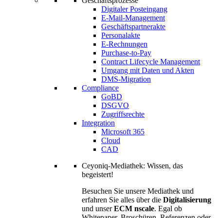
Geschäftsprozesse
Digitaler Posteingang
E-Mail-Management
Geschäftspartnerakte
Personalakte
E-Rechnungen
Purchase-to-Pay
Contract Lifecycle Management
Umgang mit Daten und Akten
DMS-Migration
Compliance
GoBD
DSGVO
Zugriffsrechte
Integration
Microsoft 365
Cloud
CAD
Ceyoniq-Mediathek: Wissen, das
begeistert!
Besuchen Sie unsere Mediathek und
erfahren Sie alles über die
Digitalisierung
und unser
ECM nscale
. Egal ob
Whitepaper, Broschüren, Referenzen oder