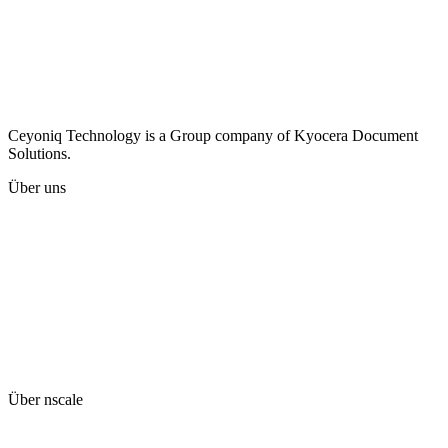
Ceyoniq Technology is a Group company of Kyocera Document
Solutions.
Über uns
Karriere
Unternehmen
Presse
Kontakt
Impressum
Datenschutzhinweise
Hinweisgeberschutzsystem
AGB
Kyocera global website
Über nscale
Live-Demo