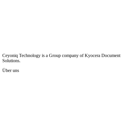
Ceyoniq Technology is a Group company of Kyocera Document
Solutions.
Über uns
Karriere
Unternehmen
Presse
Kontakt
Impressum
Datenschutzhinweise
Hinweisgeberschutzsystem
AGB
Kyocera global website