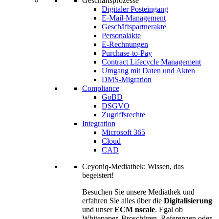
Geschäftsprozesse
Digitaler Posteingang
E-Mail-Management
Geschäftspartnerakte
Personalakte
E-Rechnungen
Purchase-to-Pay
Contract Lifecycle Management
Umgang mit Daten und Akten
DMS-Migration
Compliance
GoBD
DSGVO
Zugriffsrechte
Integration
Microsoft 365
Cloud
CAD
Ceyoniq-Mediathek: Wissen, das
begeistert!
Besuchen Sie unsere Mediathek und
erfahren Sie alles über die
Digitalisierung
und unser
ECM nscale
. Egal ob
Whitepaper, Broschüren, Referenzen oder