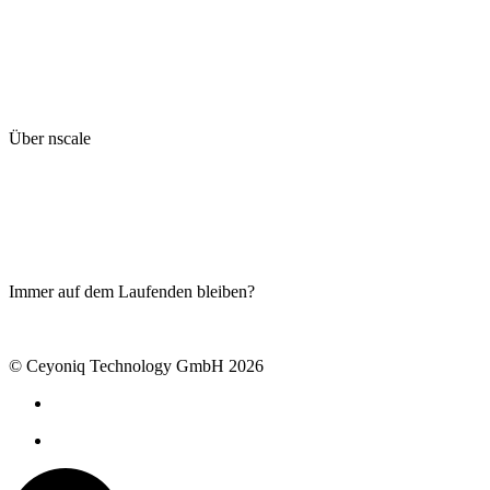
Kontakt
Impressum
Datenschutzhinweise
Hinweisgeberschutzsystem
AGB
Kyocera global website
Über nscale
Live-Demo
Blog
Produkte
Ceyoniq Academy
Serviceportal
Immer auf dem Laufenden bleiben?
Newsletter abonnieren
© Ceyoniq Technology GmbH 2026