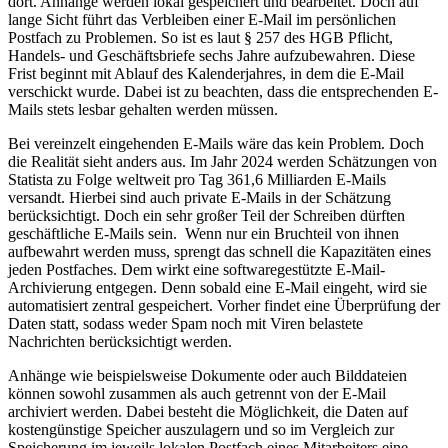
dort. Anhänge werden lokal gespeichert und bearbeitet. Doch auf
lange Sicht führt das Verbleiben einer E-Mail im persönlichen
Postfach zu Problemen. So ist es laut § 257 des HGB Pflicht,
Handels- und Geschäftsbriefe sechs Jahre aufzubewahren. Diese
Frist beginnt mit Ablauf des Kalenderjahres, in dem die E-Mail
verschickt wurde. Dabei ist zu beachten, dass die entsprechenden E-
Mails stets lesbar gehalten werden müssen.
Bei vereinzelt eingehenden E-Mails wäre das kein Problem. Doch
die Realität sieht anders aus. Im Jahr 2024 werden Schätzungen von
Statista zu Folge weltweit pro Tag 361,6 Milliarden E-Mails
versandt. Hierbei sind auch private E-Mails in der Schätzung
berücksichtigt. Doch ein sehr großer Teil der Schreiben dürften
geschäftliche E-Mails sein. Wenn nur ein Bruchteil von ihnen
aufbewahrt werden muss, sprengt das schnell die Kapazitäten eines
jeden Postfaches. Dem wirkt eine softwaregestützte E-Mail-
Archivierung entgegen. Denn sobald eine E-Mail eingeht, wird sie
automatisiert zentral gespeichert. Vorher findet eine Überprüfung der
Daten statt, sodass weder Spam noch mit Viren belastete
Nachrichten berücksichtigt werden.
Anhänge wie beispielsweise Dokumente oder auch Bilddateien
können sowohl zusammen als auch getrennt von der E-Mail
archiviert werden. Dabei besteht die Möglichkeit, die Daten auf
kostengünstige Speicher auszulagern und so im Vergleich zur
Speicherung im jeweils lokalen Postfach eines Mitarbeiters eine