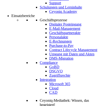
Support
Schulungen und Lerninhalte
Ceyoniq Academy
Einsatzbereiche
Geschäftsprozesse
Digitaler Posteingang
E-Mail-Management
Geschäftspartnerakte
Personalakte
E-Rechnungen
Purchase-to-Pay
Contract Lifecycle Management
Umgang mit Daten und Akten
DMS-Migration
Compliance
GoBD
DSGVO
Zugriffsrechte
Integration
Microsoft 365
Cloud
CAD
Ceyoniq-Mediathek: Wissen, das
begeistert!