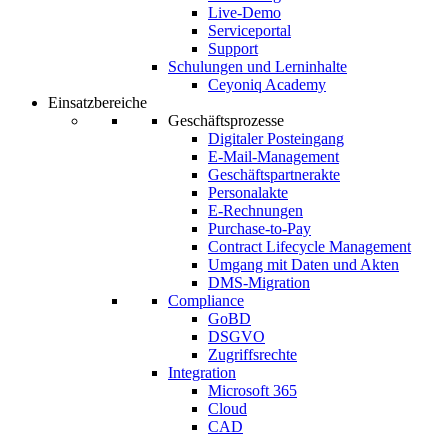
Live-Demo
Serviceportal
Support
Schulungen und Lerninhalte
Ceyoniq Academy
Einsatzbereiche
Geschäftsprozesse
Digitaler Posteingang
E-Mail-Management
Geschäftspartnerakte
Personalakte
E-Rechnungen
Purchase-to-Pay
Contract Lifecycle Management
Umgang mit Daten und Akten
DMS-Migration
Compliance
GoBD
DSGVO
Zugriffsrechte
Integration
Microsoft 365
Cloud
CAD